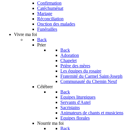
Confirmation
Catéchuménat
Mariage
Réconciliation
Onction des malades
Funérailles
Vivre ma foi
Back
Prier
Back
Adoration
Chapelet
Prière des mères
Les équipes du rosaire
Fraternité du Carmel Saint-Joseph
Communauté du Chemin Neuf
Célébrer
Back
Equipes liturgiques
Servants d'Autel
Sacristains
Animateurs de chants et musiciens
Equipes florales
Nourrir ma foi
Back