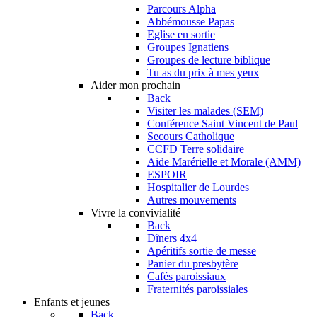
Parcours Alpha
Abbémousse Papas
Eglise en sortie
Groupes Ignatiens
Groupes de lecture biblique
Tu as du prix à mes yeux
Aider mon prochain
Back
Visiter les malades (SEM)
Conférence Saint Vincent de Paul
Secours Catholique
CCFD Terre solidaire
Aide Marérielle et Morale (AMM)
ESPOIR
Hospitalier de Lourdes
Autres mouvements
Vivre la convivialité
Back
Dîners 4x4
Apéritifs sortie de messe
Panier du presbytère
Cafés paroissiaux
Fraternités paroissiales
Enfants et jeunes
Back